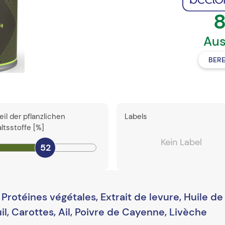
8
Aus
BER
eil der pflanzlichen
Labels
altsstoffe [%]
Kein Label
52
Protéines végétales, Extrait de levure, Huile de 
uil, Carottes, Ail, Poivre de Cayenne, Livèche