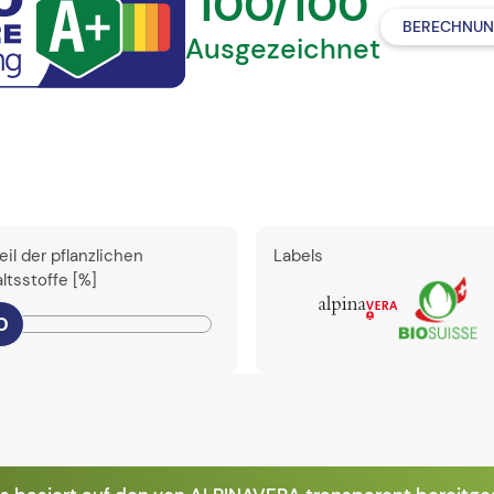
100/100
BERECHNUN
Ausgezeichnet
eil der pflanzlichen
Labels
altsstoffe [%]
0