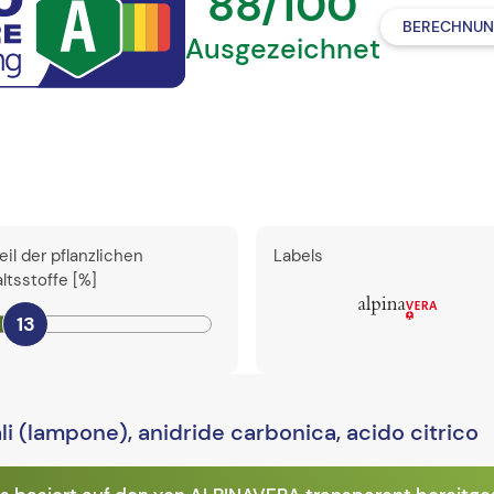
88/100
BERECHNUN
Ausgezeichnet
eil der pflanzlichen
Labels
altsstoffe [%]
13
i (lampone), anidride carbonica, acido citrico