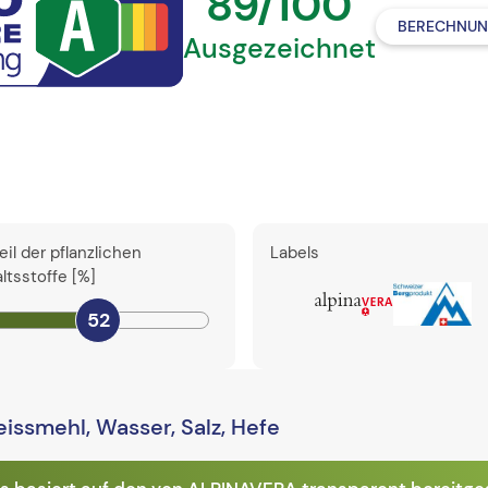
89/100
BERECHNUN
Ausgezeichnet
eil der pflanzlichen
Labels
altsstoffe [%]
52
ssmehl, Wasser, Salz, Hefe