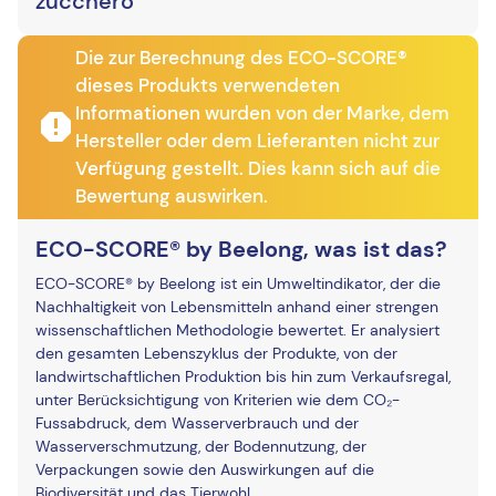
zucchero
Die zur Berechnung des ECO-SCORE®
dieses Produkts verwendeten
Informationen wurden von der Marke, dem
Hersteller oder dem Lieferanten nicht zur
Verfügung gestellt. Dies kann sich auf die
Bewertung auswirken.
ECO-SCORE® by Beelong, was ist das?
ECO-SCORE® by Beelong ist ein Umweltindikator, der die
Nachhaltigkeit von Lebensmitteln anhand einer strengen
wissenschaftlichen Methodologie bewertet. Er analysiert
den gesamten Lebenszyklus der Produkte, von der
landwirtschaftlichen Produktion bis hin zum Verkaufsregal,
unter Berücksichtigung von Kriterien wie dem CO₂-
Fussabdruck, dem Wasserverbrauch und der
Wasserverschmutzung, der Bodennutzung, der
Verpackungen sowie den Auswirkungen auf die
Biodiversität und das Tierwohl.