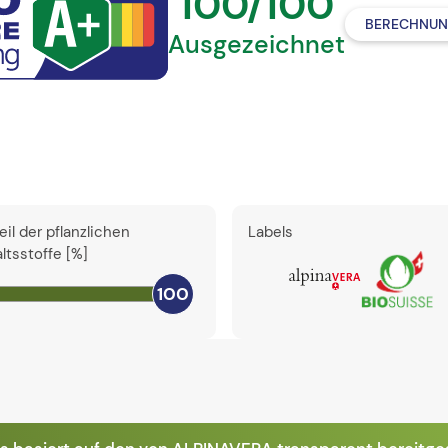
100/100
BERECHNUN
Ausgezeichnet
eil der pflanzlichen
Labels
altsstoffe [%]
100