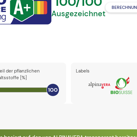
100/100
BERECHNUN
Ausgezeichnet
eil der pflanzlichen
Labels
altsstoffe [%]
100