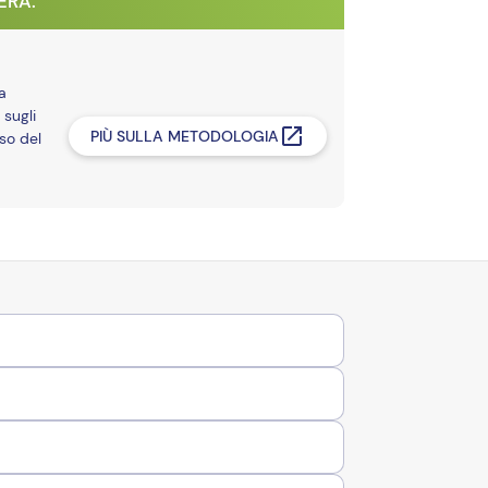
VERA.
a
 sugli
PIÙ SULLA METODOLOGIA
so del