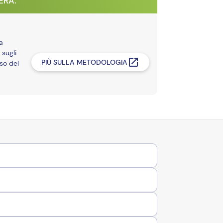
VERA.
a
 sugli
PIÙ SULLA METODOLOGIA
so del