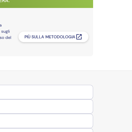
VERA.
a
 sugli
PIÙ SULLA METODOLOGIA
so del